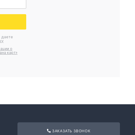
ы даете
ку
ации о
ана карт»
ЗАКАЗАТЬ ЗВОНОК