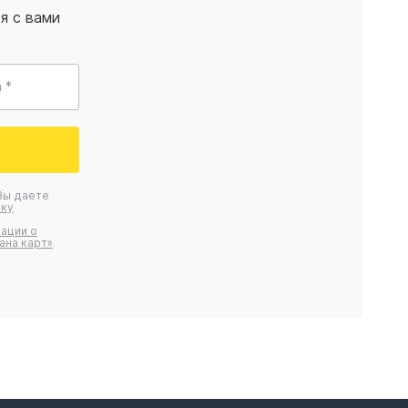
я с вами
 *
Вы даете
ку
ации о
ана карт»