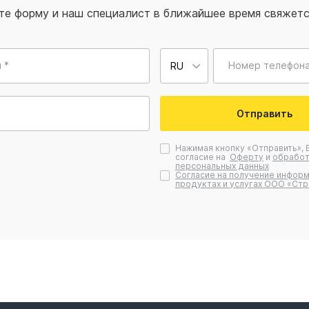
те форму и наш специалист в ближайшее время свяжетс
 *
Номер телефона
Отправить
Нажимая кнопку «Отправить», 
согласие на
Оферту
и
обработ
персональных данных
Согласие на получение информ
продуктах и услугах ООО «Стр