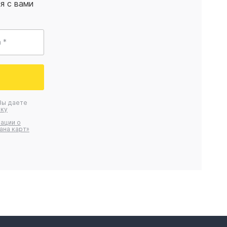
я с вами
 *
Вы даете
ку
ации о
ана карт»