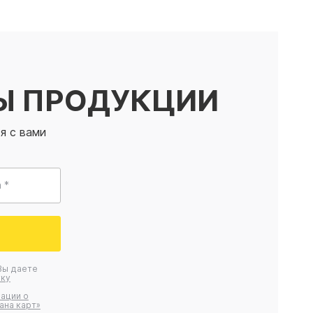
Ы ПРОДУКЦИИ
я с вами
 *
Вы даете
ку
ации о
ана карт»