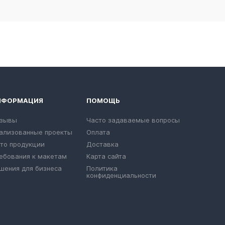
НФОРМАЦИЯ
ПОМОЩЬ
зывы
Часто задаваемые вопросы
ализованные проекты
Оплата
то продукции
Доставка
ебования к макетам
Карта сайта
шения для бизнеса
Политика
конфиденциальности