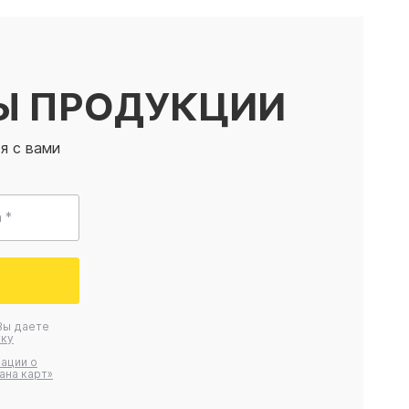
Ы ПРОДУКЦИИ
я с вами
 *
Вы даете
ку
ации о
ана карт»