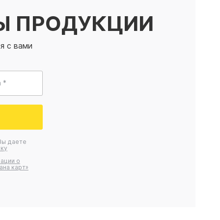
Ы ПРОДУКЦИИ
я с вами
 *
Вы даете
ку
ации о
ана карт»