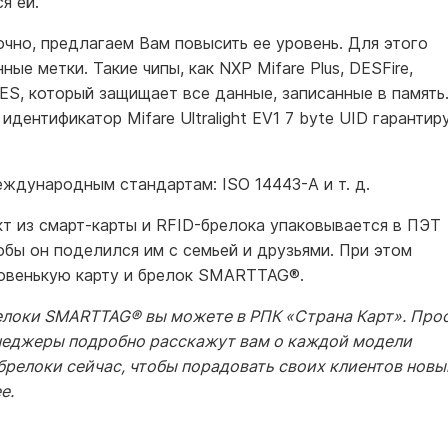
я ей.
очно, предлагаем Вам повысить ее уровень. Для этого
е метки. Такие чипы, как NXP Mifare Plus, DESFire,
AES, который защищает все данные, записанные в память
 идентификатор Mifare Ultralight EV1 7 byte UID гарантир
ждународным стандартам: ISO 14443-A и т. д.
кт из смарт-карты и RFID-брелока упаковывается в ПЭТ
обы он поделился им с семьей и друзьями. При этом
новенькую карту и брелок SMARTTAG
®
.
елоки SMARTTAG® вы можете в РПК «Страна Карт». Про
енеджеры подробно расскажут вам о каждой модели
 брелоки сейчас, чтобы порадовать своих клиентов нов
ее.