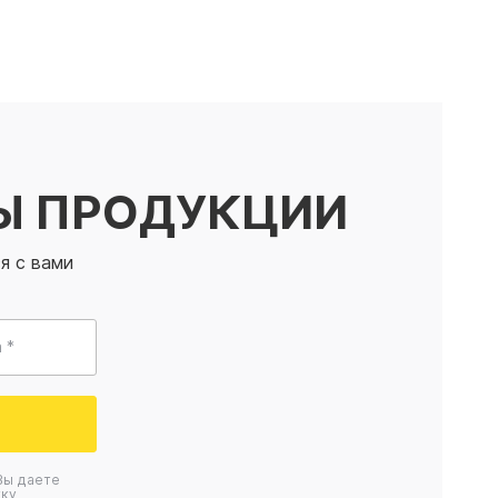
Ы ПРОДУКЦИИ
я с вами
 *
Вы даете
ку