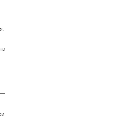
я.
ни
 —
.
ри