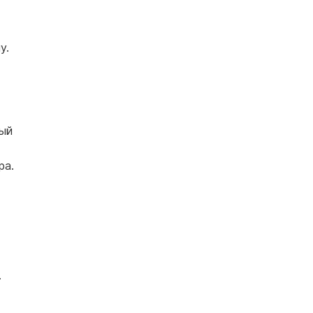
у.
ный
ра.
.