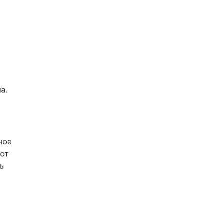
а.
ное
тот
ь