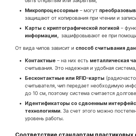
быть открытым или закрытым;
Микропроцессорные
– могут
преобразовыв
защищают от копирования при чтении и записи
Карты с криптографической логикой
– фун
информации,
зашифровывают ее при помощи 
От вида чипов зависит и
способ считывания да
Контактные
– на них есть
металлическая ч
считывания. Это надежная и удобная система
Бесконтактные или RFID-карты
(радиочаст
считывателя, чип передает необходимую инф
до 10 см, поэтому система считается долгове
Идентификаторы со сдвоенным интерфей
технологиями
. За счет этого можно постепе
уровень работы.
Соответствие стандартам пластиковых 