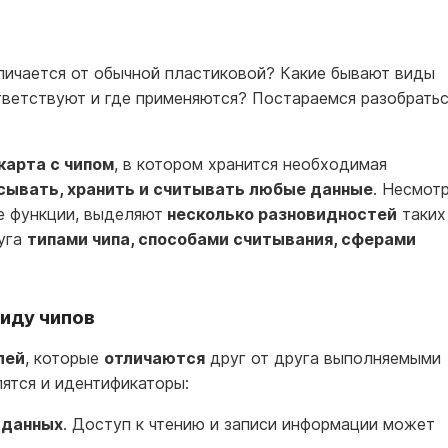
личается от обычной пластиковой? Какие бывают виды
ветствуют и где применяются? Постараемся разобрать
карта с чипом
, в котором хранится необходимая
сывать, хранить и считывать любые данные
. Несмот
е функции, выделяют
несколько разновидностей
таких
уга
типами чипа, способами считывания, сферами
иду чипов
лей
, которые
отличаются
друг от друга выполняемыми
лятся и идентификаторы:
 данных
. Доступ к чтению и записи информации может