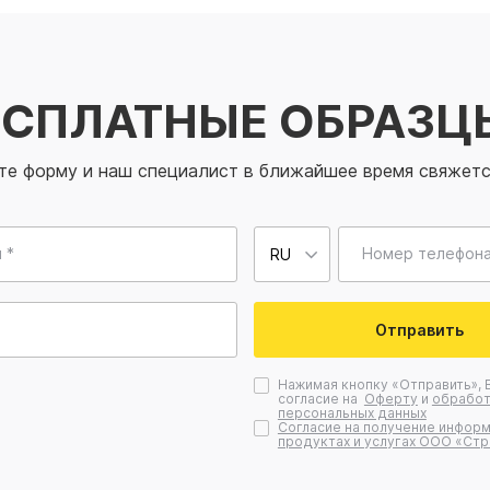
ЕСПЛАТНЫЕ ОБРАЗЦ
те форму и наш специалист в ближайшее время свяжетс
 *
Номер телефона
Отправить
Нажимая кнопку «Отправить», 
согласие на
Оферту
и
обработ
персональных данных
Согласие на получение информ
продуктах и услугах ООО «Стр