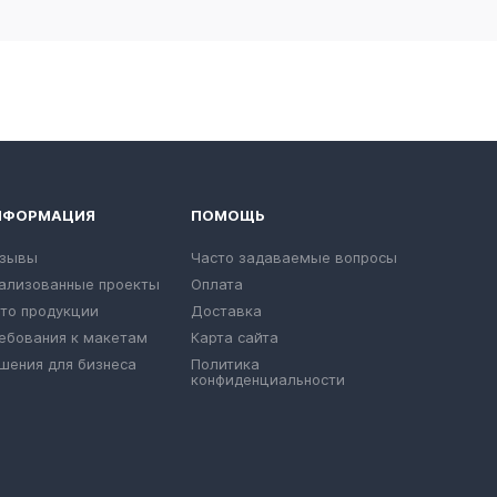
НФОРМАЦИЯ
ПОМОЩЬ
зывы
Часто задаваемые вопросы
ализованные проекты
Оплата
то продукции
Доставка
ебования к макетам
Карта сайта
шения для бизнеса
Политика
конфиденциальности