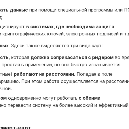
ать данные
при помощи специальной программы или П
;
кционируют
в системах, где необходима защита
криптографических ключей, электронных подписей и т.
нных
. Здесь также выделяются три вида карт:
асть
, которая
должна соприкасаться с ридером
во вр
, простая в применении, но она быстро изнашивается.
отные)
работают на расстоянии
. Попадая в поле
ормацию. При этом работа осуществляется на расстоян
чной.
сом
одновременно могут работать
с обеими
нно перевести систему на более высокий и эффективный
смарт-карт