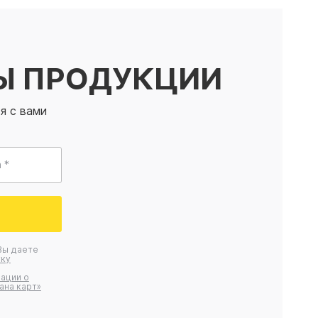
Ы ПРОДУКЦИИ
я с вами
 *
Вы даете
ку
ации о
ана карт»