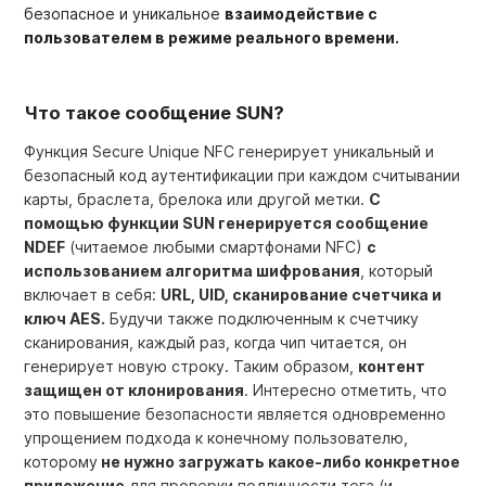
безопасное и уникальное
взаимодействие с
пользователем в режиме реального времени.
Что такое сообщение SUN?
Функция Secure Unique NFC генерирует уникальный и
безопасный код аутентификации при каждом считывании
карты, браслета, брелока или другой метки.
С
помощью функции SUN генерируется сообщение
NDEF
(читаемое любыми смартфонами NFC)
с
использованием алгоритма шифрования
, который
включает в себя:
URL, UID, сканирование счетчика и
ключ AES.
Будучи также подключенным к счетчику
сканирования, каждый раз, когда чип читается, он
генерирует новую строку. Таким образом,
контент
защищен от клонирования
. Интересно отметить, что
это повышение безопасности является одновременно
упрощением подхода к конечному пользователю,
которому
не нужно загружать какое-либо конкретное
приложение
для проверки подлинности тега (и