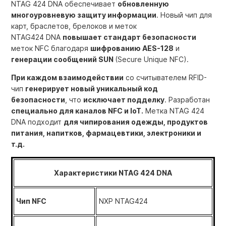
NTAG 424 DNA обеспечивает
обновленную
многоуровневую защиту информации
.
Новый чип для
карт, браслетов, брелоков и меток
NTAG424
DNA
повышает стандарт безопасности
меток NFC благодаря
шифрованию AES-128
и
генерации сообщений SUN
(
Secure Unique NFC).
При каждом взаимодействии
со считывателем RFID-
чип
генерирует новый уникальный код
безопасности
, что
исключает подделку
. Разработан
специально для каналов NFC и IoT.
Метка NTAG 424
DNA подходит
для чипирования одежды, продуктов
питания, напитков, фармацевтики, электроники и
т.д.
Характеристики NTAG 424 DNA
Чип NFC
NXP NTAG424