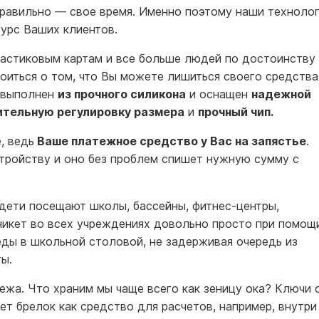
равильно — свое время. Именно поэтому наши техноло
сурс Ваших клиентов.
ластиковым картам и все больше людей по достоинству
оиться о том, что Вы можете лишиться своего средства
н выполнен
из прочного силикона
и оснащен
надежной
ительную регулировку размера
и
прочный чип.
, ведь
Ваше платежное средство у Вас на запястье
.
тройству и оно без проблем спишет нужную сумму с
 дети посещают школы, бассейны, фитнес-центры,
урникет во всех учреждениях довольно просто при помощ
еды в школьной столовой, не задерживая очередь из
ы.
ежа. Что храним мы чаще всего как зеницу ока? Ключи 
дет брелок как средство для расчетов, например, внутри