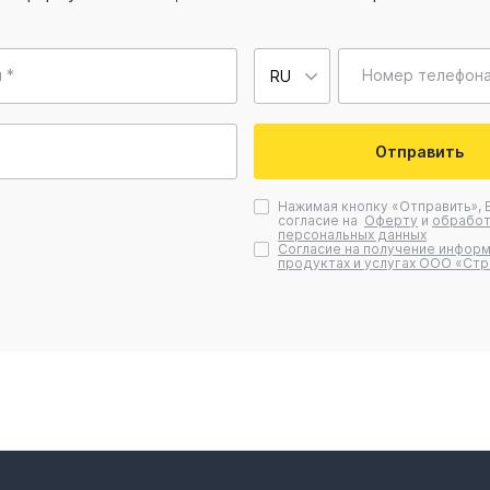
 *
Номер телефона
Отправить
Нажимая кнопку «Отправить», 
согласие на
Оферту
и
обработ
персональных данных
Согласие на получение информ
продуктах и услугах ООО «Стр