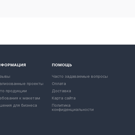
НФОРМАЦИЯ
ПОМОЩЬ
зывы
Часто задаваемые вопросы
ализованные проекты
Оплата
то продукции
Доставка
ебования к макетам
Карта сайта
шения для бизнеса
Политика
конфиденциальности