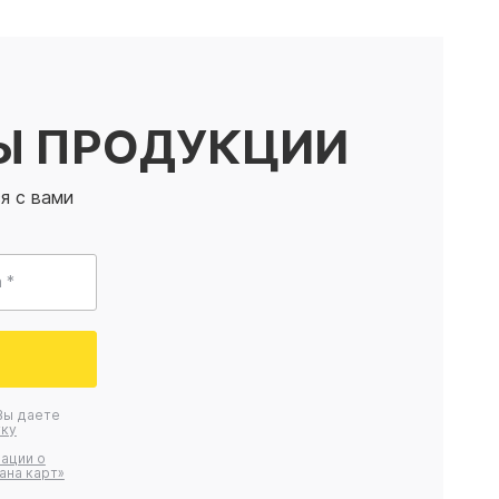
Ы ПРОДУКЦИИ
я с вами
 *
Вы даете
ку
ации о
ана карт»