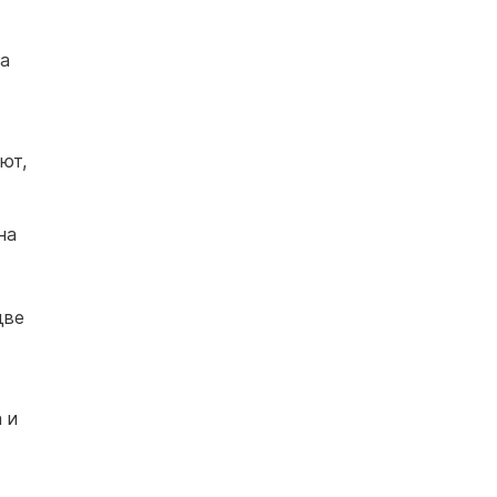
за
ют,
на
две
 и