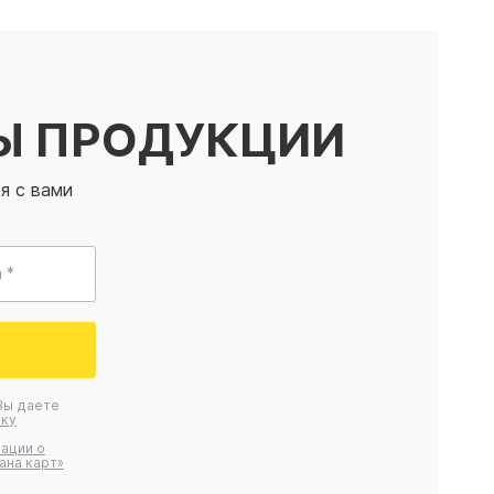
Ы ПРОДУКЦИИ
я с вами
 *
Вы даете
ку
ации о
ана карт»