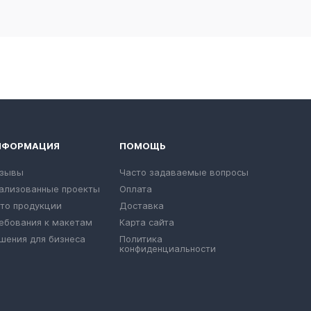
НФОРМАЦИЯ
ПОМОЩЬ
зывы
Часто задаваемые вопросы
ализованные проекты
Оплата
то продукции
Доставка
ебования к макетам
Карта сайта
шения для бизнеса
Политика
конфиденциальности