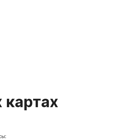
 картах
сы: