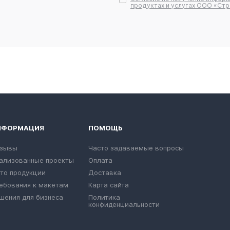
продуктах и услугах ООО «Стр
НФОРМАЦИЯ
ПОМОЩЬ
зывы
Часто задаваемые вопросы
ализованные проекты
Оплата
то продукции
Доставка
ебования к макетам
Карта сайта
шения для бизнеса
Политика
конфиденциальности