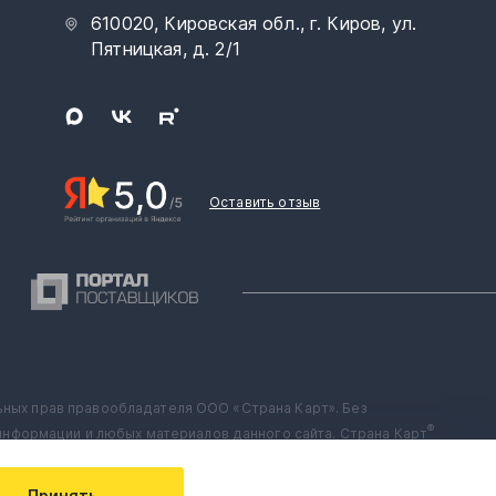
610020, Кировская обл., г. Киров, ул.
Пятницкая, д. 2/1
Оставить отзыв
льных прав правообладателя ООО «Страна Карт». Без
®
нформации и любых материалов данного сайта. Страна Карт
️
в разрешается только с письменного согласия
Принять