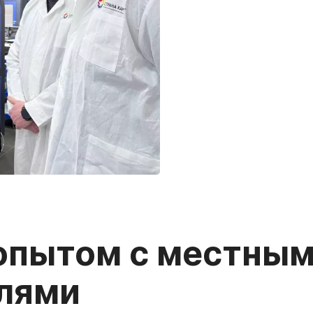
опытом с местны
лями