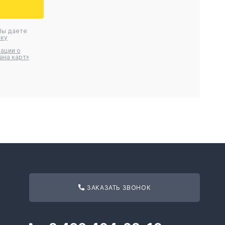
Вы даете
ку
ации о
ана карт»
ЗАКАЗАТЬ ЗВОНОК