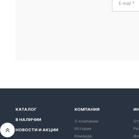
E-mail *
КАТАЛОГ
КОМПАНИЯ
И
В НАЛИЧИИ
О компании
От
История
Ре
НОВОСТИ И АКЦИИ
Переместиться вверх
Команда
Фо