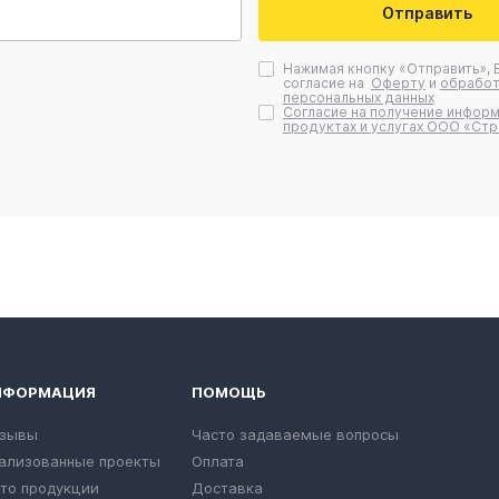
Отправить
Нажимая кнопку «Отправить», 
согласие на
Оферту
и
обработ
персональных данных
Согласие на получение информ
продуктах и услугах ООО «Стр
НФОРМАЦИЯ
ПОМОЩЬ
зывы
Часто задаваемые вопросы
ализованные проекты
Оплата
то продукции
Доставка