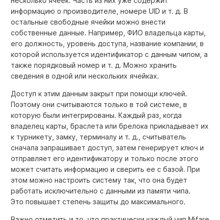
несколько ячеек. Часть из них уже содержит
информацию о производителе, номере UID и т. д. В
остальные свободные ячейки можно внести
собственные данные. Например, ФИО владельца карты,
его должность, уровень доступа, название компании, в
которой используется идентификатор с данным чипом, а
также порядковый номер и т. д. Можно хранить
сведения в одной или нескольких ячейках.
Доступ к этим данным закрыт при помощи ключей.
Поэтому они считываются только в той системе, в
которую были интегрированы. Каждый раз, когда
владелец карты, браслета или брелока прикладывает их
к турникету, замку, терминалу и т. д., считыватель
сначала запрашивает доступ, затем генерирует ключ и
отправляет его идентификатору и только после этого
может считать информацию и сверить ее с базой. При
этом можно настроить систему так, что она будет
работать исключительно с данными из памяти чипа.
Это повышает степень защиты до максимального.
Важно отметить и то, что практически каждый чип Mifare