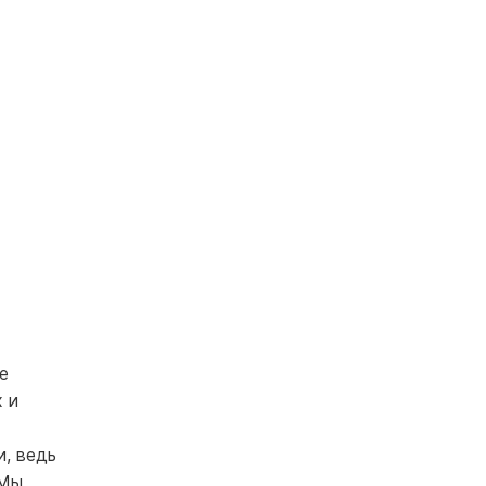
е
 и
и, ведь
 Мы