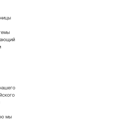
аницы
-
темы
нающий
м
 нашего
айского
и
ию мы