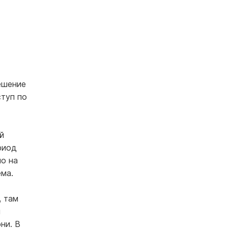
ешение
туп по
й
риод
ло на
ема.
, там
и
ни. В