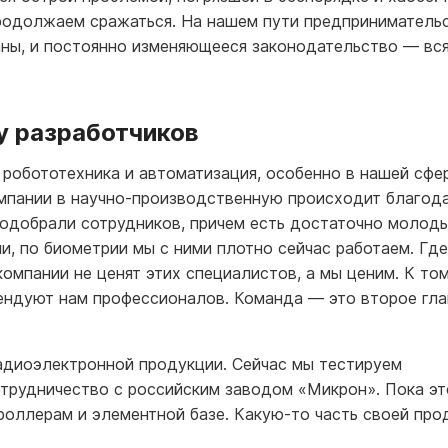
 продолжаем сражаться. На нашем пути предприниматель
ганы, и постоянно изменяющееся законодательство — вс
 разработчиков
 робототехника и автоматизация, особенно в нашей сфер
мпании в научно-производственную происходит благод
подобрали сотрудников, причем есть достаточно молод
и, по биометрии мы с ними плотно сейчас работаем. Гд
омпании не ценят этих специалистов, а мы ценим. К том
мендуют нам профессионалов. Команда — это второе гл
адиоэлектронной продукции. Сейчас мы тестируем
отрудничество с российским заводом «Микрон». Пока эт
роллерам и элементной базе. Какую-то часть своей про
.