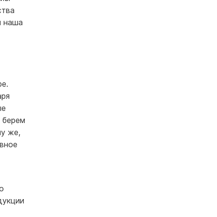
ства
я наша
е.
аря
ые
е берем
у же,
авное
о
дукции