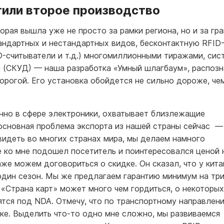
тили второе производство
орая вышла уже не просто за рамки региона, но и за гр
андартных и нестандартных видов, бесконтактную RFID
ID-считыватели и т.д.) многомиллионными тиражами, сис
м (СКУД) — наша разработка «Умный шлагбаум», распоз
орогой. Его установка обойдется не сильно дороже, че
нно в сфере электроники, охватывает близлежащие
 основная проблема экспорта из нашей страны сейчас —
видеть во многих странах мира, мы делаем намного
е ко мне подошел посетитель и поинтересовался ценой
аже можем договориться о скидке. Он сказал, что у кит
 один сезон. Мы же предлагаем гарантию минимум на тр
 «Страна карт» может много чем гордиться, о некоторых
дятся под NDA. Отмечу, что по транспортному направлен
ке. Выделить что-то одно мне сложно, мы развиваемся