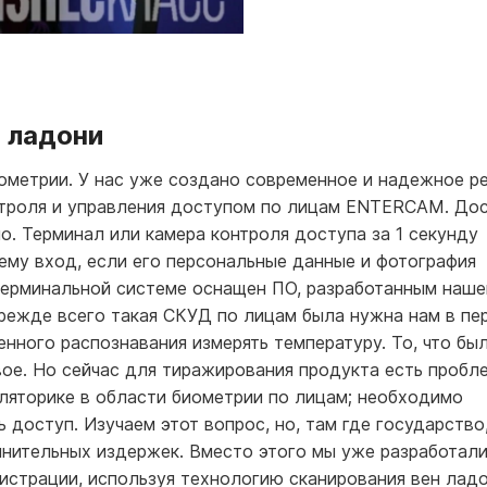
 ладони
ометрии. У нас уже создано современное и надежное р
нтроля и управления доступом по лицам ENTERCAM. Дос
. Терминал или камера контроля доступа за 1 секунду
ему вход, если его персональные данные и фотография
стерминальной системе оснащен ПО, разработанным наше
режде всего такая СКУД по лицам была нужна нам в пе
ного распознавания измерять температуру. То, что бы
вое. Но сейчас для тиражирования продукта есть пробл
уляторике в области биометрии по лицам; необходимо
доступ. Изучаем этот вопрос, но, там где государство
лнительных издержек. Вместо этого мы уже разработал
истрации, используя технологию сканирования вен ладо