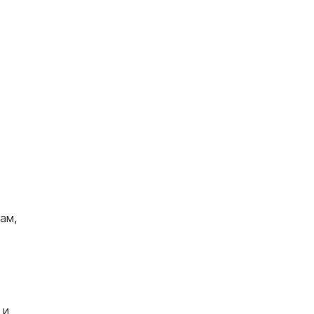
ам,
 и