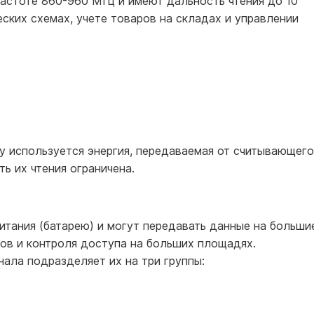
астоте 860-960 МГц и имеют дальность чтения до 10
еских схемах, учете товаров на складах и управлении
му используется энергия, передаваемая от считывающего
ь их чтения ограничена.
итания (батарею) и могут передавать данные на больши
зов и контроля доступа на больших площадях.
нала подразделяет их на три группы: