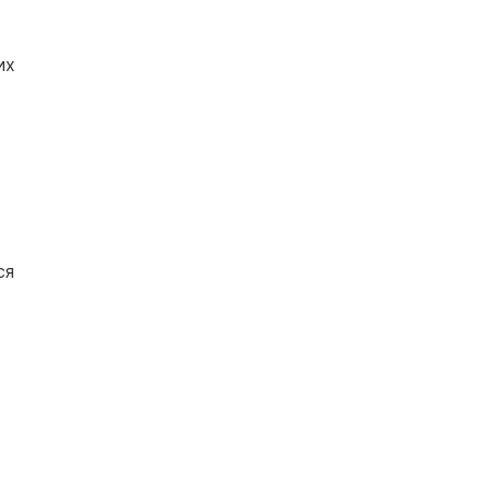
их
ся