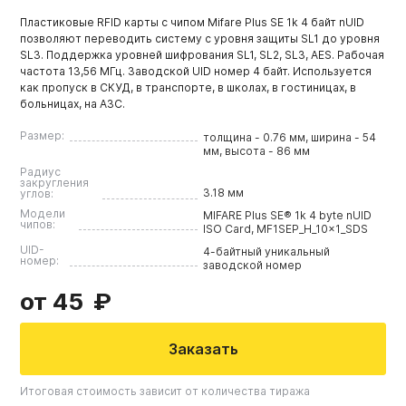
Пластиковые RFID карты с чипом Mifare Plus SE 1k 4 байт nUID
позволяют переводить систему с уровня защиты SL1 до уровня
SL3. Поддержка уровней шифрования SL1, SL2, SL3, AES. Рабочая
частота 13,56 МГц. Заводской UID номер 4 байт. Используется
как пропуск в СКУД, в транспорте, в школах, в гостиницах, в
больницах, на АЗС.
Размер:
толщина - 0.76 мм, ширина - 54
мм, высота - 86 мм
Радиус
закругления
3.18 мм
углов:
Модели
MIFARE Plus SE® 1k 4 byte nUID
чипов:
ISO Card, MF1SEP_H_10x1_SDS
UID-
4-байтный уникальный
номер:
заводской номер
от 45
Заказать
Итоговая стоимость зависит от количества тиража