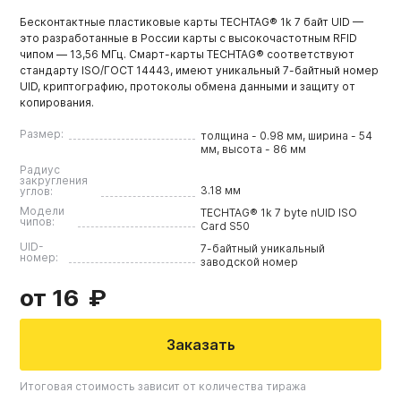
Бесконтактные пластиковые карты TECHTAG® 1k 7 байт UID —
это разработанные в России карты с высокочастотным RFID
чипом — 13,56 МГц. Смарт-карты TECHTAG® соответствуют
стандарту ISO/ГОСТ 14443, имеют уникальный 7-байтный номер
UID, криптографию, протоколы обмена данными и защиту от
копирования.
Размер:
толщина - 0.98 мм, ширина - 54
мм, высота - 86 мм
Радиус
закругления
3.18 мм
углов:
Модели
TECHTAG® 1k 7 byte nUID ISO
чипов:
Card S50
UID-
7-байтный уникальный
номер:
заводской номер
от 16
Заказать
Итоговая стоимость зависит от количества тиража